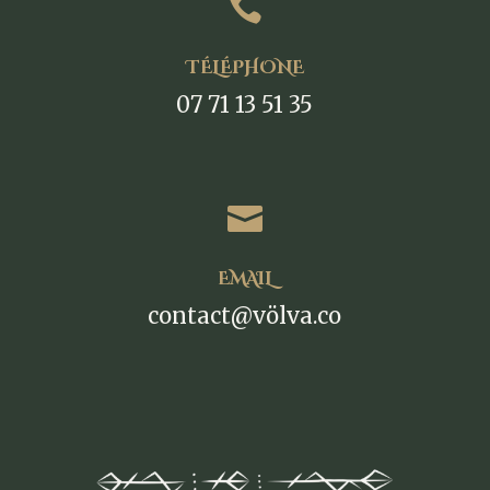

TÉLÉPHONE
07 71 13 51 35

EMAIL
contact@völva.co