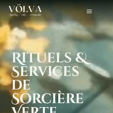
Rituels &
Services
de
Sorcière
Verte