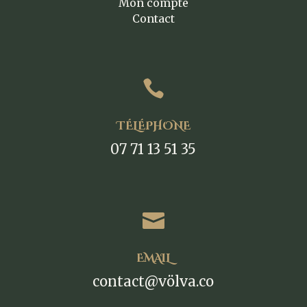
Mon compte
Contact

TÉLÉPHONE
07 71 13 51 35

EMAIL
contact@völva.co