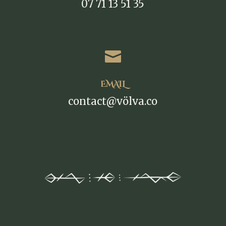
07 71 13 51 35

EMAIL
contact@völva.co