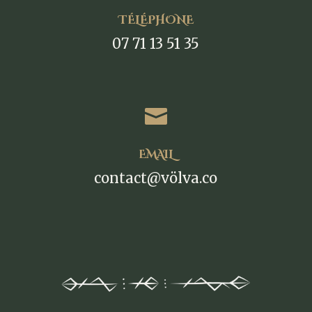
TÉLÉPHONE
07 71 13 51 35

EMAIL
contact@völva.co