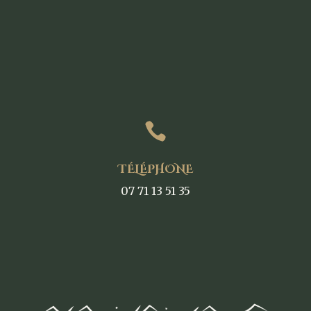

TÉLÉPHONE
07 71 13 51 35