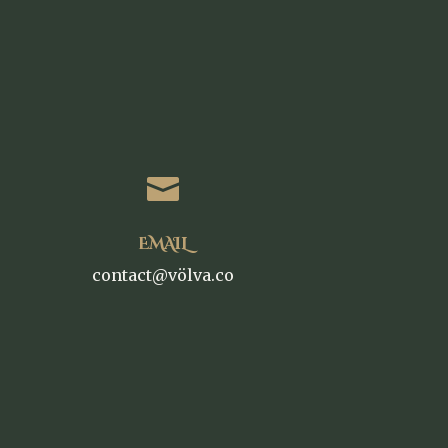

EMAIL
contact@völva.co