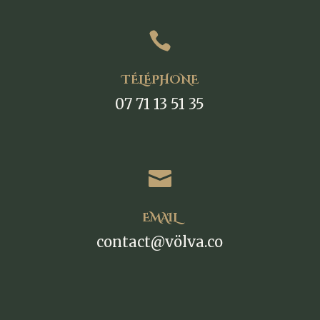

TÉLÉPHONE
07 71 13 51 35

EMAIL
contact@völva.co