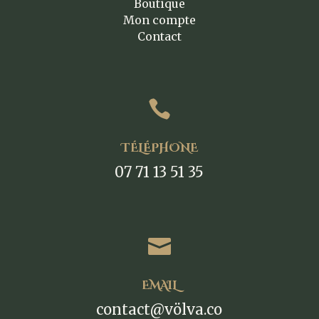
Boutique
Mon compte
Contact

TÉLÉPHONE
07 71 13 51 35

EMAIL
contact@völva.co