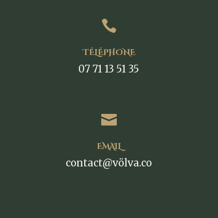

TÉLÉPHONE
07 71 13 51 35

EMAIL
contact@völva.co