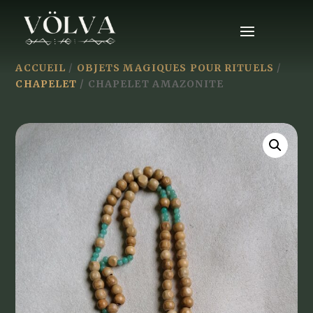
ACCUEIL
/
OBJETS MAGIQUES POUR RITUELS
/
CHAPELET
/ CHAPELET AMAZONITE