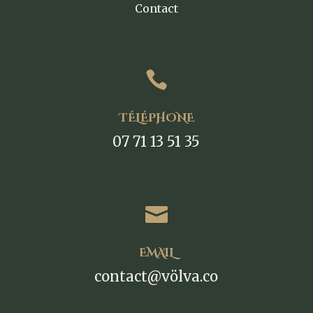
Contact

TÉLÉPHONE
07 71 13 51 35

EMAIL
contact@völva.co