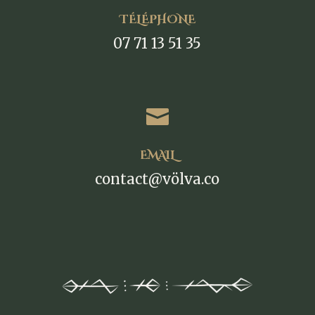
TÉLÉPHONE
07 71 13 51 35

EMAIL
contact@völva.co