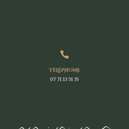

TÉLÉPHONE
07 71 13 51 35