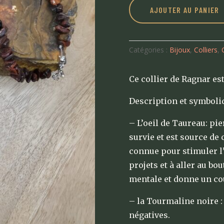
AJOUTER AU PANIER
Catégories :
Bijoux
,
Colliers
,
Ce collier de Ragnar es
Description et symboliq
– L’oeil de Taureau: pie
survie et est source de 
connue pour stimuler l’
projets et à aller au bou
mentale et donne un cou
– la Tourmaline noire :
négatives.