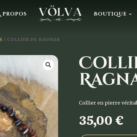
À propos
Boutique
S
/ COLLIER DE RAGNAR
Colli
Ragn
Collier en pierre vérita
35,00
€