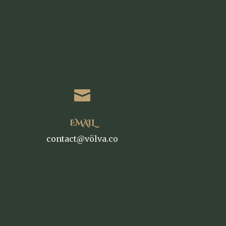

EMAIL
contact@völva.co