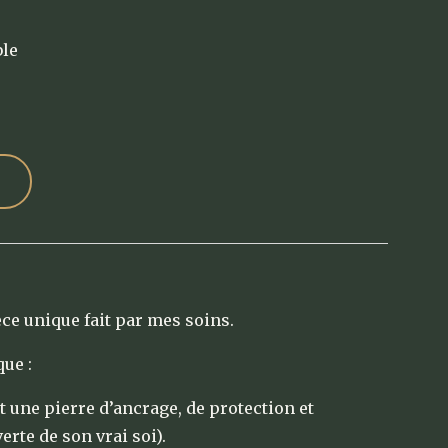
ble
èce unique fait par mes soins.
ue :
t une pierre d’ancrage, de protection et
rte de son vrai soi).