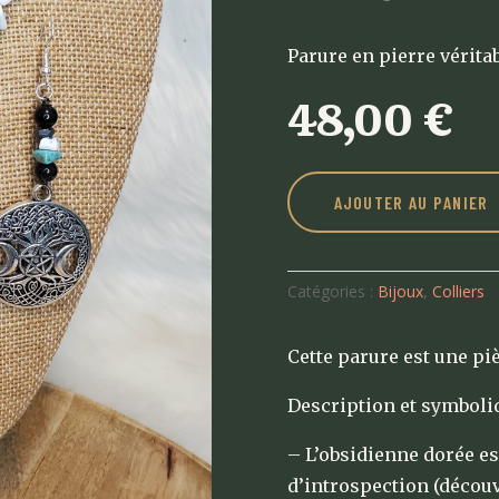
Parure en pierre vérita
48,00
€
AJOUTER AU PANIER
Catégories :
Bijoux
,
Colliers
Cette parure est une pi
Description et symboliq
– L’obsidienne dorée es
d’introspection (découve