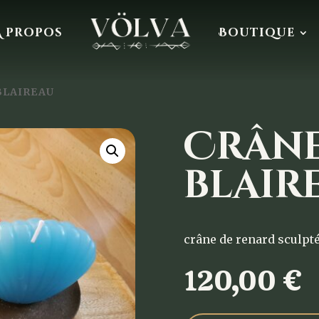
À propos
Boutique
BLAIREAU
Crâne
blair
crâne de renard sculpt
120,00
€