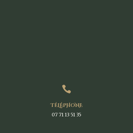

TÉLÉPHONE
07 71 13 51 35