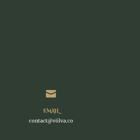

EMAIL
contact@völva.co