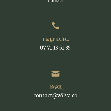
Contact

TÉLÉPHONE
07 71 13 51 35

EMAIL
contact@völva.co