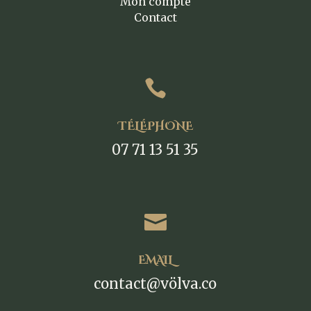
Mon compte
Contact

TÉLÉPHONE
07 71 13 51 35

EMAIL
contact@völva.co