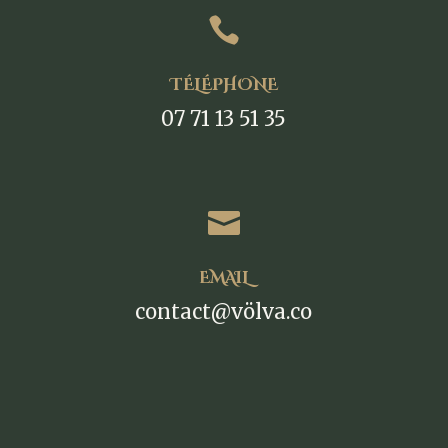

TÉLÉPHONE
07 71 13 51 35

EMAIL
contact@völva.co