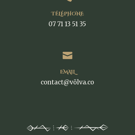
TÉLÉPHONE
07 71 13 51 35

EMAIL
contact@völva.co