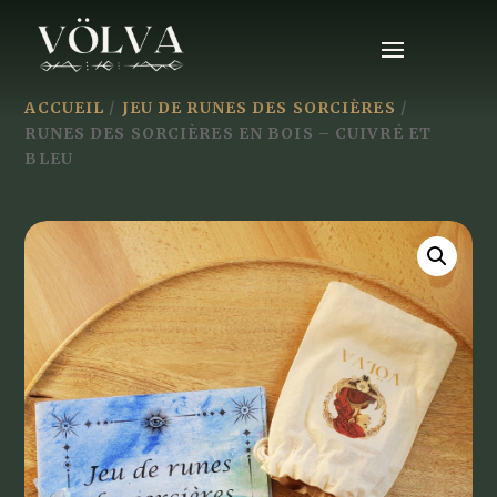
ACCUEIL
/
JEU DE RUNES DES SORCIÈRES
/
RUNES DES SORCIÈRES EN BOIS – CUIVRÉ ET
BLEU