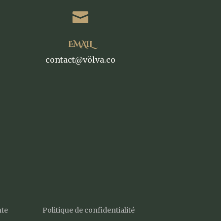

EMAIL
contact@völva.co
nte
Politique de confidentialité