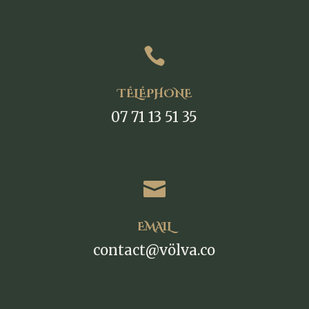

TÉLÉPHONE
07 71 13 51 35

EMAIL
contact@völva.co