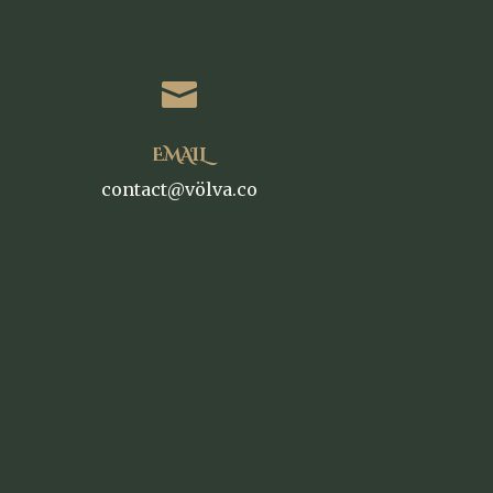

EMAIL
contact@völva.co