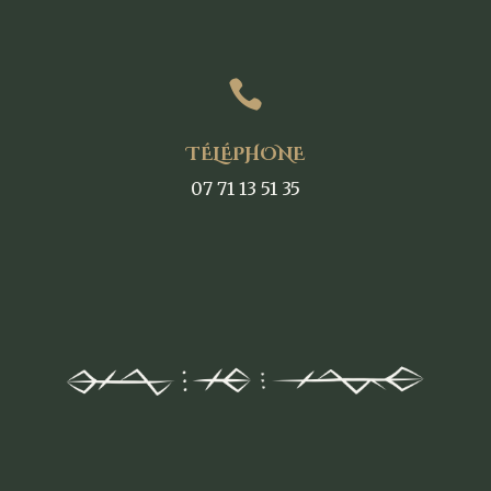

TÉLÉPHONE
07 71 13 51 35